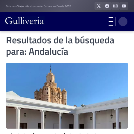
Skip
Turismo · Viajes · Gastronomía · Cultura — Desde 2002
to
content
Resultados de la búsqueda
para:
Andalucía