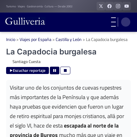
Skip
Turismo · Viajes · Gastronomía · Cultura — Desde 2002
to
content
Inicio
>
Viajes por España
>
Castilla y León
>
La Capadocia burgalesa
La Capadocia burgalesa
Santiago Cuesta
Escuchar reportaje
Visitar uno de los conjuntos de cuevas rupestres
más importantes de la Península y que además
haya pruebas que evidencien que fueron un lugar
de retiro espiritual para monjes cristianos, allá por
el siglo VI, hace de esta
escapada al norte de la
provincia de Burgos
mucho más que un viaje en