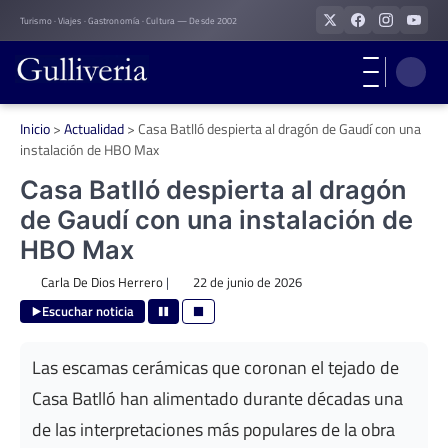
Skip
Turismo · Viajes · Gastronomía · Cultura — Desde 2002
to
content
Inicio
>
Actualidad
>
Casa Batlló despierta al dragón de Gaudí con una
instalación de HBO Max
Casa Batlló despierta al dragón
de Gaudí con una instalación de
HBO Max
Carla De Dios Herrero
|
22 de junio de 2026
Escuchar noticia
Las escamas cerámicas que coronan el tejado de
Casa Batlló han alimentado durante décadas una
de las interpretaciones más populares de la obra