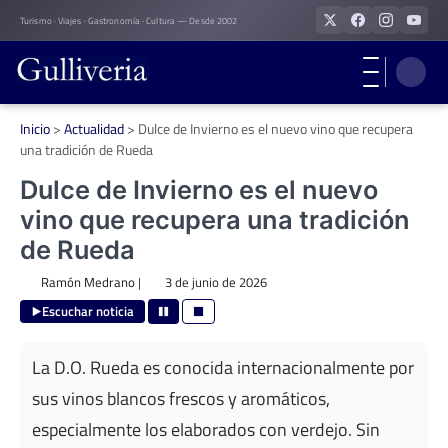
Skip
Turismo · Viajes · Gastronomía · Cultura — Desde 2002
to
content
Inicio
>
Actualidad
>
Dulce de Invierno es el nuevo vino que recupera
una tradición de Rueda
Dulce de Invierno es el nuevo
vino que recupera una tradición
de Rueda
Ramón Medrano
|
3 de junio de 2026
Escuchar noticia
La D.O. Rueda es conocida internacionalmente por
sus vinos blancos frescos y aromáticos,
especialmente los elaborados con verdejo. Sin