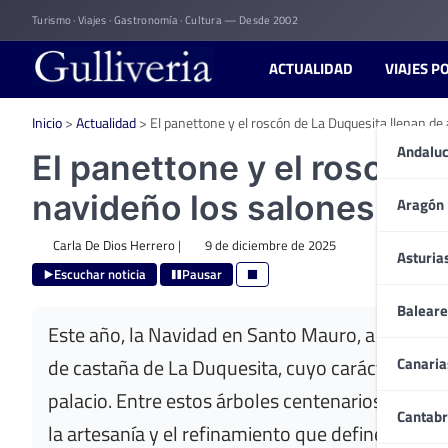
Skip
Turismo · Viajes · Gastronomía · Cultura — Desde 2002
to
content
ACTUALIDAD
VIAJES P
Inicio
>
Actualidad
>
El panettone y el roscón de La Duquesita llenan de
Andaluc
El panettone y el roscón 
navideño los salones del
Aragón
Carla De Dios Herrero
|
9 de diciembre de 2025
Asturia
Escuchar noticia
Pausar
Baleare
Este año, la Navidad en Santo Mauro, a Luxury C
Canaria
de castaña de La Duquesita, cuyo carácter arte
palacio. Entre estos árboles centenarios y los s
Cantabr
la artesanía y el refinamiento que definen a dos