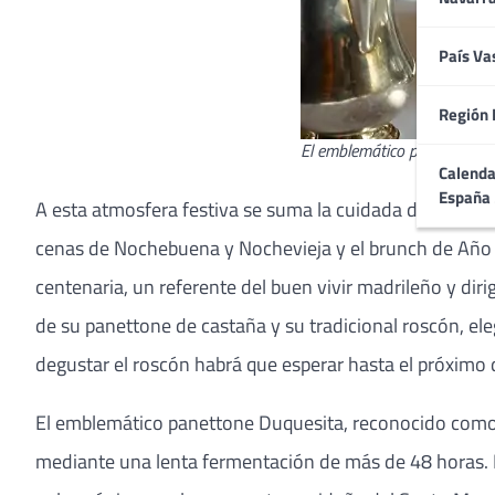
País Va
Región 
El emblemático panettone D
Calenda
España
A esta atmosfera festiva se suma la cuidada decoración
cenas de Nochebuena y Nochevieja y el brunch de Año 
centenaria, un referente del buen vivir madrileño y diri
de su panettone de castaña y su tradicional roscón, e
degustar el roscón habrá que esperar hasta el próximo 
El emblemático panettone Duquesita, reconocido como e
mediante una lenta fermentación de más de 48 horas. E