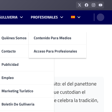
GULLIVERIA
PROFESIONALES
Quiénes Somos
Contenido Para Medios
oma, sabor y espíritu
Contacto
Acceso Para Profesionales
Publicidad
Empleo
n reconocible como exquisito: el del panettone
Marketing Turístico
osos Castaños de Indias que custodian el
a con una colaboración que celebra la tradición,
Boletín De Gulliveria