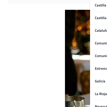
Castilla
Castill
Cataluñ
Comuni
Comuni
Extrem
Galicia
La Rioja
Navarr