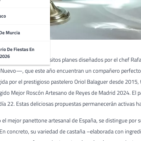
sco
De Murcia
uquesita
rio De Fiestas En
 2026
 del hotel y los exquisitos planes diseñados por el chef Ra
Nuevo—, que este año encuentran un compañero perfecto en
gida por el prestigioso pastelero Oriol Balaguer desde 2015, 
legido Mejor Roscón Artesano de Reyes de Madrid 2024. El p
día 22. Estas deliciosas propuestas permanecerán activas ha
l mejor panettone artesanal de España, se distingue por s
n concreto, su variedad de castaña –elaborada con ingredi