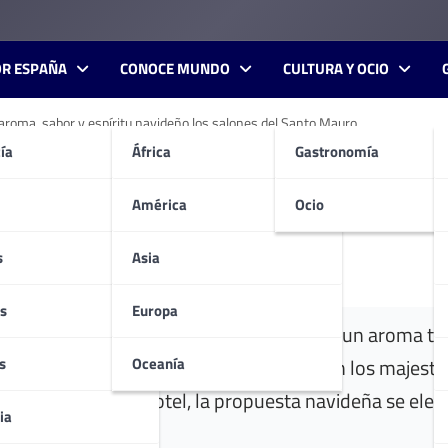
OR ESPAÑA
CONOCE MUNDO
CULTURA Y OCIO
 aroma, sabor y espíritu navideño los salones del Santo Mauro
ía
África
Gastronomía
de La Duquesita llenan de ar
 Santo Mauro
América
Ocio
s
Asia
s
Europa
ollection Hotel, Madrid se despliega con un aroma ta
s
Oceanía
sanal y profundidad de sabor dialogan con los majestu
alones cálidos del hotel, la propuesta navideña se elev
ia
 iconos de Madrid.