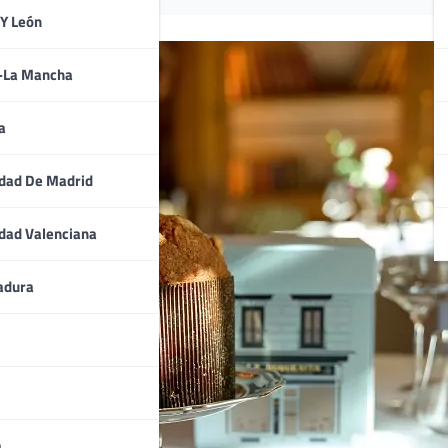
 Y León
a-La Mancha
a
dad De Madrid
dad Valenciana
adura
a