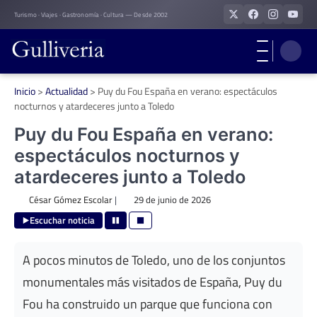
Skip
Turismo · Viajes · Gastronomía · Cultura — Desde 2002
to
content
Inicio
>
Actualidad
>
Puy du Fou España en verano: espectáculos
nocturnos y atardeceres junto a Toledo
Puy du Fou España en verano:
espectáculos nocturnos y
atardeceres junto a Toledo
César Gómez Escolar
|
29 de junio de 2026
Escuchar noticia
A pocos minutos de Toledo, uno de los conjuntos
monumentales más visitados de España, Puy du
Fou ha construido un parque que funciona con