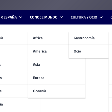
OR ESPAÑA
CONOCE MUNDO
CULTURA Y OCIO
ía
África
Gastronomía
América
Ocio
s
Asia
s
Europa
s
Oceanía
ia