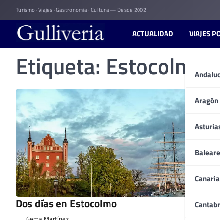
Skip
Turismo · Viajes · Gastronomía · Cultura — Desde 2002
to
content
ACTUALIDAD
VIAJES P
Etiqueta:
Estocolmo
Andaluc
Aragón
Asturia
Baleare
Canaria
Dos días en Estocolmo
Cantabr
Gema Martínez