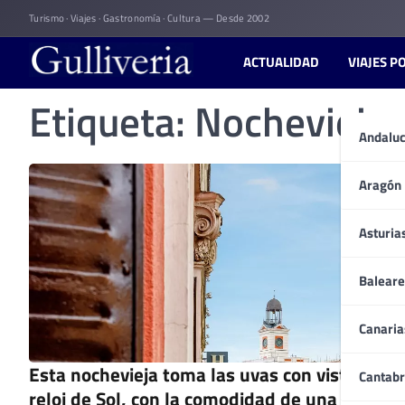
Skip
Turismo · Viajes · Gastronomía · Cultura — Desde 2002
to
content
ACTUALIDAD
VIAJES P
Etiqueta:
Nochevieja
Andaluc
Aragón
Asturia
Baleare
Canaria
Esta nochevieja toma las uvas con vistas al
Cantabr
reloj de Sol, con la comodidad de una