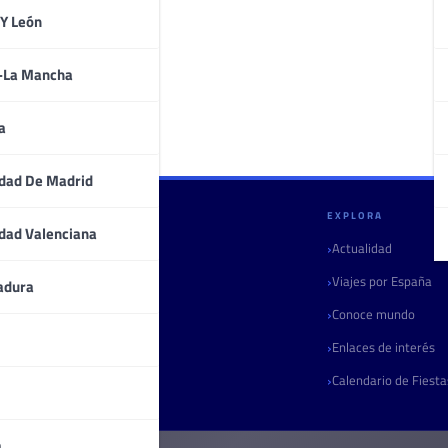
 Y León
a-La Mancha
a
dad De Madrid
GULLIVERIA
EXPLORA
dad Valenciana
Quiénes somos
Actualidad
Contacto
Viajes por España
adura
Marketing turístico
Conoce mundo
Radio
Enlaces de interés
Boletín
Calendario de Fiest
a