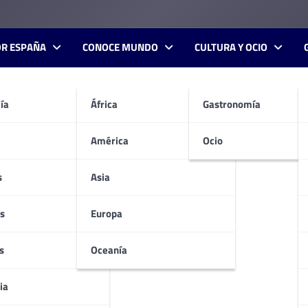
OR ESPAÑA
CONOCE MUNDO
CULTURA Y OCIO
ía
África
Gastronomía
América
Ocio
s
Asia
s
Europa
s
Oceanía
ia