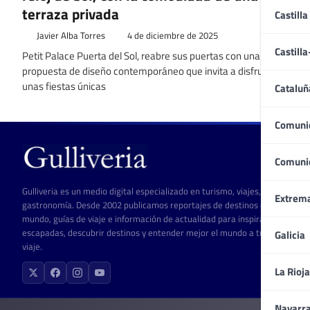
terraza privada
Castilla
Javier Alba Torres
4 de diciembre de 2025
Castill
Petit Palace Puerta del Sol, reabre sus puertas con una
propuesta de diseño contemporáneo que invita a disfrutar de
unas fiestas únicas
Cataluñ
Comuni
Comuni
Gulliveria es un medio digital especializado en turismo, viajes, cultura y
Extrem
gastronomía. Desde 2002 publicamos reportajes de destinos de todo el
mundo, guías de viaje e información de actualidad para inspirar
escapadas, descubrir destinos y entender mejor el mundo a través del
Galicia
viaje.
La Rioja
Navarr