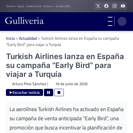
Skip
Turismo · Viajes · Gastronomía · Cultura — Desde 2002
to
content
Inicio
>
Actualidad
>
Turkish Airlines lanza en España su campaña
“Early Bird” para viajar a Turquía
Turkish Airlines lanza en España
su campaña “Early Bird” para
viajar a Turquía
Arturo Pino Sánchez
|
16 de junio de 2026
Escuchar noticia
La aerolínea Turkish Airlines ha activado en España
su campaña de venta anticipada “Early Bird”, una
promoción que busca incentivar la planificación de