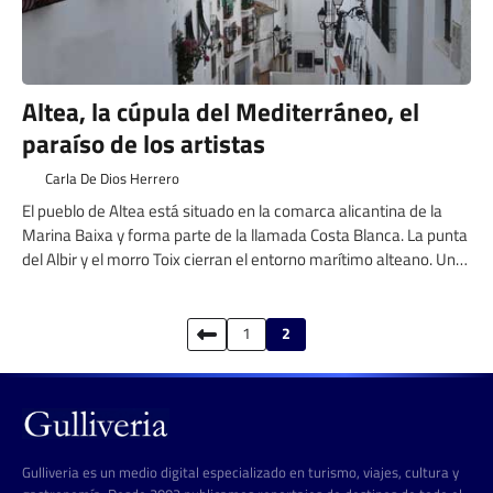
Altea, la cúpula del Mediterráneo, el
paraíso de los artistas
Carla De Dios Herrero
El pueblo de Altea está situado en la comarca alicantina de la
Marina Baixa y forma parte de la llamada Costa Blanca. La punta
del Albir y el morro Toix cierran el entorno marítimo alteano. Un
precioso pueblo costero que nos ofrece mar, buen tiempo y
cultura a partes iguales.
Paginación
1
2
de
entradas
Gulliveria es un medio digital especializado en turismo, viajes, cultura y