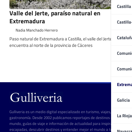
Castilla
Valle del Jerte, paraíso natural en
Extremadura
Castill
Nadia Manchado Herrero
Cataluñ
Paso natural de Extremadura a Castilla, el valle del Jerte se
encuentra al norte de la provincia de Cáceres
Comuni
Comuni
Paginación
de
Extrem
entradas
Galicia
Gulliveria es un medio digital especializado en turismo, viajes, cultura y
La Rioja
gastronomía. Desde 2002 publicamos reportajes de destinos de todo el
mundo, guías de viaje e información de actualidad para inspirar
escapadas, descubrir destinos y entender mejor el mundo a través del
Navarr