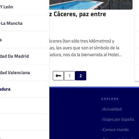
 Y León
Hotel Fontecruz Cáceres, paz entre
cigüeñas
a-La Mancha
Santiago Cuesta
a
A corta distancia de Cáceres (tan sólo tres kilómetros) y
custodiado por cigüeñas, las aves que son el símbolo de la
comunidad de Extremadura, nos da la bienvenida al Hotel
dad De Madrid
Fontecruz Cáceres.
dad Valenciana
1
2
adura
GULLIVERIA
EXPLORA
Quiénes somos
Actualidad
Contacto
Viajes por España
Marketing turístico
Conoce mundo
a