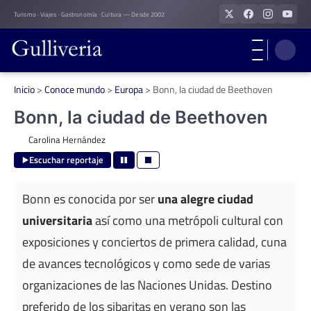
Skip
Turismo · Viajes · Gastronomía · Cultura — Desde 2002
to
content
Inicio
>
Conoce mundo
>
Europa
>
Bonn, la ciudad de Beethoven
Bonn, la ciudad de Beethoven
Carolina Hernández
Escuchar reportaje
Bonn es conocida por ser
una alegre ciudad
universitaria
así como una metrópoli cultural con
exposiciones y conciertos de primera calidad, cuna
de avances tecnológicos y como sede de varias
organizaciones de las Naciones Unidas. Destino
preferido de los sibaritas en verano son las