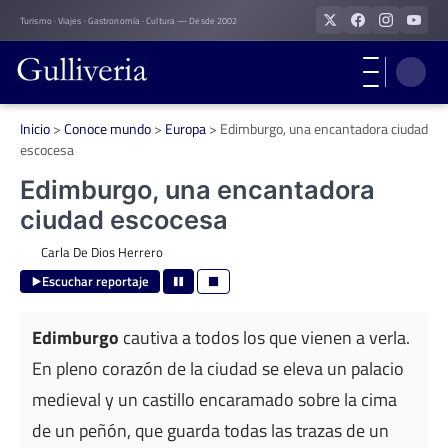
Skip
Turismo · Viajes · Gastronomía · Cultura — Desde 2002
to
content
Inicio
>
Conoce mundo
>
Europa
>
Edimburgo, una encantadora ciudad
escocesa
Edimburgo, una encantadora
ciudad escocesa
Carla De Dios Herrero
Escuchar reportaje
Edimburgo
cautiva a todos los que vienen a verla.
En pleno corazón de la ciudad se eleva un palacio
medieval y un castillo encaramado sobre la cima
de un peñón, que guarda todas las trazas de un