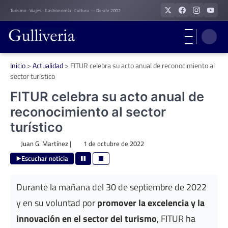
Skip
Turismo · Viajes · Gastronomía · Cultura — Desde 2002
to
content
Inicio
>
Actualidad
>
FITUR celebra su acto anual de reconocimiento al
sector turístico
FITUR celebra su acto anual de
reconocimiento al sector
turístico
Juan G. Martínez
|
1 de octubre de 2022
Escuchar noticia
Durante la mañana del 30 de septiembre de 2022
y en su voluntad por
promover la excelencia y la
innovación en el sector del turismo
, FITUR ha