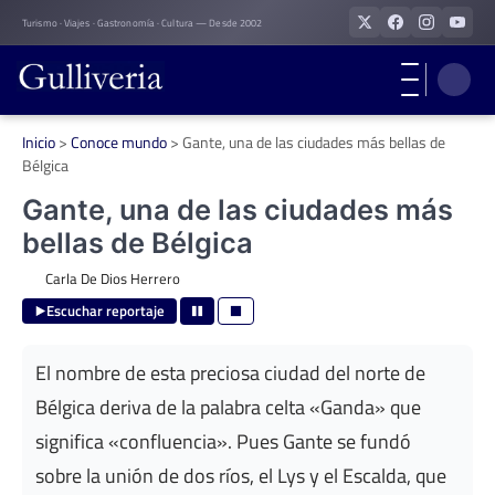
Skip
Turismo · Viajes · Gastronomía · Cultura — Desde 2002
to
content
Inicio
>
Conoce mundo
>
Gante, una de las ciudades más bellas de
Bélgica
Gante, una de las ciudades más
bellas de Bélgica
Carla De Dios Herrero
Escuchar reportaje
El nombre de esta preciosa ciudad del norte de
Bélgica deriva de la palabra celta «Ganda» que
significa «confluencia». Pues Gante se fundó
sobre la unión de dos ríos, el Lys y el Escalda, que