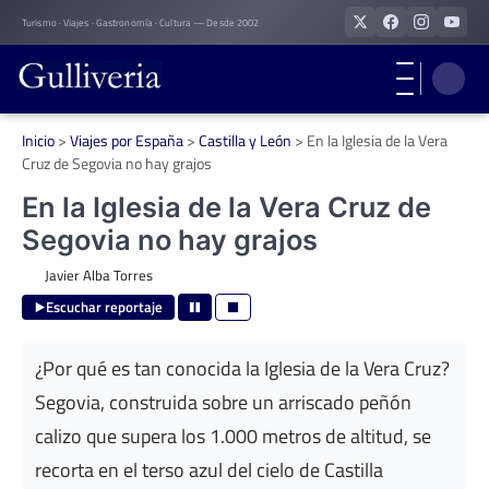
Skip
Turismo · Viajes · Gastronomía · Cultura — Desde 2002
to
content
Inicio
>
Viajes por España
>
Castilla y León
>
En la Iglesia de la Vera
Cruz de Segovia no hay grajos
En la Iglesia de la Vera Cruz de
Segovia no hay grajos
Javier Alba Torres
Escuchar reportaje
¿Por qué es tan conocida la Iglesia de la Vera Cruz?
Segovia, construida sobre un arriscado peñón
calizo que supera los 1.000 metros de altitud, se
recorta en el terso azul del cielo de Castilla