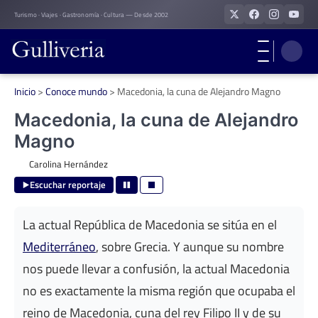
Skip
Turismo · Viajes · Gastronomía · Cultura — Desde 2002
to
content
Inicio
>
Conoce mundo
>
Macedonia, la cuna de Alejandro Magno
Macedonia, la cuna de Alejandro
Magno
Carolina Hernández
Escuchar reportaje
La actual República de Macedonia se sitúa en el
Mediterráneo
, sobre Grecia. Y aunque su nombre
nos puede llevar a confusión, la actual Macedonia
no es exactamente la misma región que ocupaba el
reino de Macedonia, cuna del rey Filipo II y de su