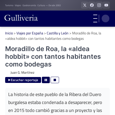
Skip
Turismo · Viajes · Gastronomía · Cultura — Desde 2002
to
content
Inicio
>
Viajes por España
>
Castilla y León
>
Moradillo de Roa, la
«aldea hobbit» con tantos habitantes como bodegas
Moradillo de Roa, la «aldea
hobbit» con tantos habitantes
como bodegas
Juan G. Martínez
Escuchar reportaje
La historia de este pueblo de la Ribera del Duero
burgalesa estaba condenada a desaparecer, pero
en 2015 todo cambió gracias a un proyecto y las