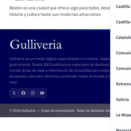
Castilla
Boston es una ciudad que ofrece algo para todos, desde su rica
historia y cultura hasta sus modernas atracciones
Castill
Cataluñ
Comuni
Gulliveria es un medio digital especializado en turismo, viajes, cultura y
gastronomía. Desde 2002 publicamos reportajes de destinos de todo el
Comuni
mundo, guías de viaje e información de actualidad para inspirar
escapadas, descubrir destinos y entender mejor el mundo a través del
viaje.
Extrem
Galicia
© 2026 Gulliveria — Grupo de comunicación. Todos los derechos reservados.
La Rioja
Navarr