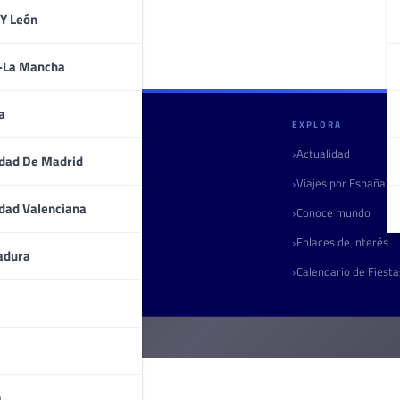
 Y León
a-La Mancha
a
GULLIVERIA
EXPLORA
Quiénes somos
Actualidad
dad De Madrid
Contacto
Viajes por España
dad Valenciana
Marketing turístico
Conoce mundo
Radio
Enlaces de interés
adura
Boletín
Calendario de Fiest
a