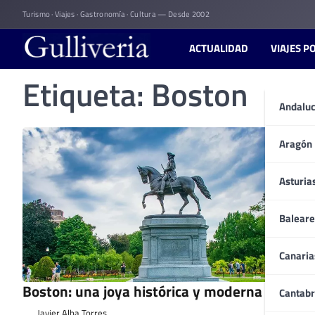
Skip
Turismo · Viajes · Gastronomía · Cultura — Desde 2002
to
content
ACTUALIDAD
VIAJES P
Etiqueta:
Boston
Andaluc
Aragón
Asturia
Baleare
Canaria
Boston: una joya histórica y moderna
Cantabr
Javier Alba Torres