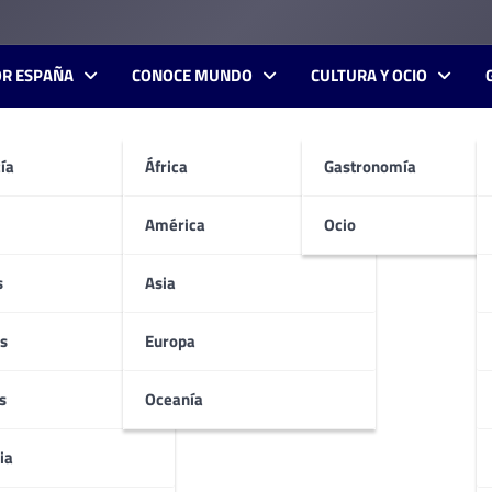
OR ESPAÑA
CONOCE MUNDO
CULTURA Y OCIO
ía
África
Gastronomía
América
Ocio
s
Asia
s
Europa
s
Oceanía
ia