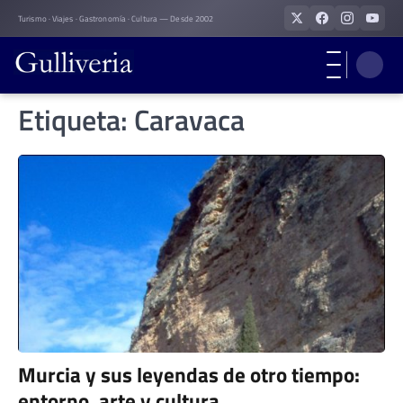
Skip
Turismo · Viajes · Gastronomía · Cultura — Desde 2002
to
content
Etiqueta:
Caravaca
Murcia y sus leyendas de otro tiempo:
entorno, arte y cultura