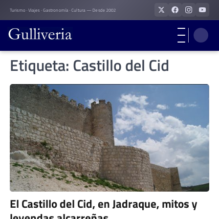
Skip
Turismo · Viajes · Gastronomía · Cultura — Desde 2002
to
content
Etiqueta:
Castillo del Cid
El Castillo del Cid, en Jadraque, mitos y
leyendas alcarreñas