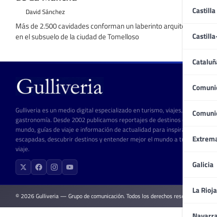
Castilla
David Sánchez
Más de 2.500 cavidades conforman un laberinto arquitectónico
Castill
en el subsuelo de la ciudad de Tomelloso
Cataluñ
Comuni
Gulliveria es un medio digital especializado en turismo, viajes, cultura y
Comuni
gastronomía. Desde 2002 publicamos reportajes de destinos de todo el
mundo, guías de viaje e información de actualidad para inspirar
Extrem
escapadas, descubrir destinos y entender mejor el mundo a través del
viaje.
Galicia
La Rioja
© 2026 Gulliveria — Grupo de comunicación. Todos los derechos reservados.
Navarr