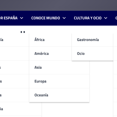
OR ESPAÑA
CONOCE MUNDO
CULTURA Y OCIO
omelloso
ía
África
Gastronomía
América
Ocio
s
Asia
s
Europa
s
Oceanía
ia