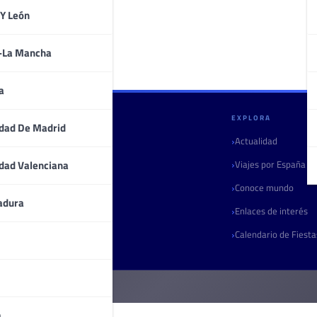
 Y León
a-La Mancha
a
GULLIVERIA
EXPLORA
dad De Madrid
Quiénes somos
Actualidad
Contacto
Viajes por España
dad Valenciana
Marketing turístico
Conoce mundo
adura
Radio
Enlaces de interés
Boletín
Calendario de Fiest
a