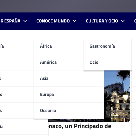
OR ESPAÑA
CONOCE MUNDO
CULTURA Y OCIO
ía
África
Gastronomía
América
Ocio
s
Asia
s
Europa
s
Oceanía
Dos días en Mónaco, un Principado de
ia
leyenda