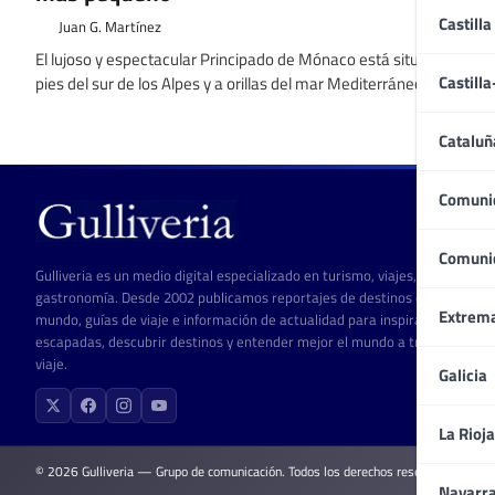
Castilla
Juan G. Martínez
El lujoso y espectacular Principado de Mónaco está situado a los
Castill
pies del sur de los Alpes y a orillas del mar Mediterráneo
Cataluñ
Comuni
Comuni
Gulliveria es un medio digital especializado en turismo, viajes, cultura y
gastronomía. Desde 2002 publicamos reportajes de destinos de todo el
Extrem
mundo, guías de viaje e información de actualidad para inspirar
escapadas, descubrir destinos y entender mejor el mundo a través del
viaje.
Galicia
La Rioja
© 2026 Gulliveria — Grupo de comunicación. Todos los derechos reservados.
Navarr