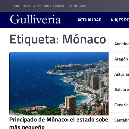
Skip
Turismo · Viajes · Gastronomía · Cultura — Desde 2002
to
content
ACTUALIDAD
VIAJES P
Etiqueta:
Mónaco
Andaluc
Aragón
Asturia
Baleare
Canaria
Principado de Mónaco: el estado soberano
Cantabr
más pequeño