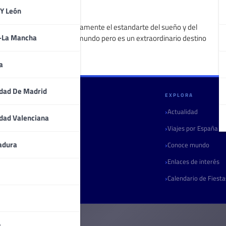
 Y León
César Gómez Escolar
Mónaco lleva orgullosamente el estandarte del sueño y del
a-La Mancha
glamour a través del mundo pero es un extraordinario destino
turístico.
a
dad De Madrid
GULLIVERIA
EXPLORA
Quiénes somos
Actualidad
dad Valenciana
Contacto
Viajes por España
adura
Marketing turístico
Conoce mundo
Radio
Enlaces de interés
Boletín
Calendario de Fiest
a