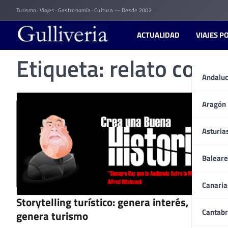
Skip
Turismo · Viajes · Gastronomía · Cultura — Desde 2002
to
content
ACTUALIDAD
VIAJES P
Etiqueta:
relato corpo
Andaluc
Aragón
Asturia
Baleare
Canaria
Storytelling turístico: genera interés,
Cantabr
genera turismo