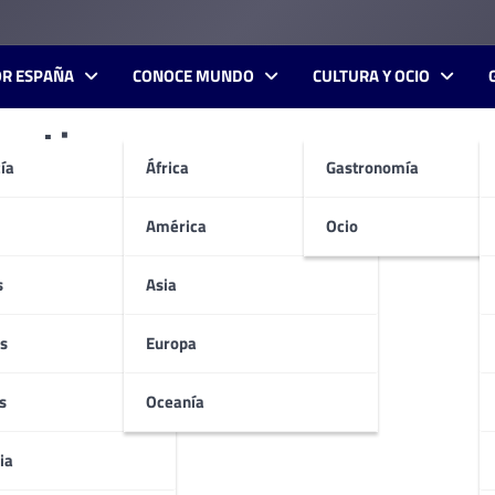
OR ESPAÑA
CONOCE MUNDO
CULTURA Y OCIO
rativo
ía
África
Gastronomía
América
Ocio
s
Asia
s
Europa
s
Oceanía
ia