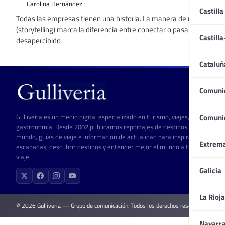
Carolina Hernández
Castilla
Todas las empresas tienen una historia. La manera de relatarla
(storytelling) marca la diferencia entre conectar o pasar
Castill
desapercibido
Cataluñ
Comuni
Gulliveria es un medio digital especializado en turismo, viajes, cultura y
Comuni
gastronomía. Desde 2002 publicamos reportajes de destinos de todo el
mundo, guías de viaje e información de actualidad para inspirar
Extrem
escapadas, descubrir destinos y entender mejor el mundo a través del
viaje.
Galicia
La Rioja
© 2026 Gulliveria — Grupo de comunicación. Todos los derechos reservados.
Navarr