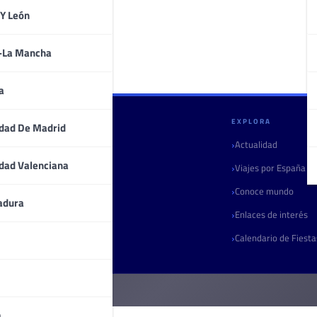
 Y León
a-La Mancha
a
GULLIVERIA
EXPLORA
dad De Madrid
Quiénes somos
Actualidad
dad Valenciana
Contacto
Viajes por España
Marketing turístico
Conoce mundo
adura
Radio
Enlaces de interés
Boletín
Calendario de Fiest
a