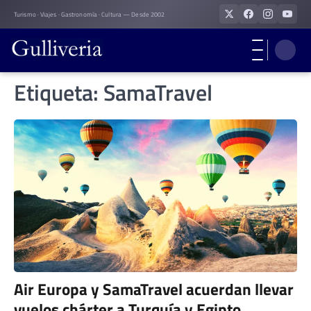
Skip
Turismo · Viajes · Gastronomía · Cultura — Desde 2002
to
content
Etiqueta:
SamaTravel
Air Europa y SamaTravel acuerdan llevar
vuelos chárter a Turquía y Egipto