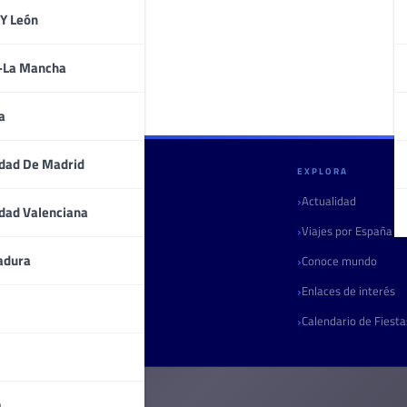
 Y León
a-La Mancha
a
dad De Madrid
GULLIVERIA
EXPLORA
Quiénes somos
Actualidad
dad Valenciana
Contacto
Viajes por España
adura
Marketing turístico
Conoce mundo
Radio
Enlaces de interés
Boletín
Calendario de Fiest
a