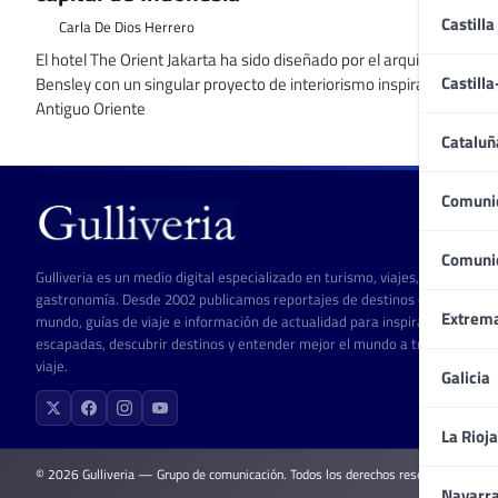
Castilla
Carla De Dios Herrero
El hotel The Orient Jakarta ha sido diseñado por el arquitecto Bill
Castill
Bensley con un singular proyecto de interiorismo inspirado en el
Antiguo Oriente
Cataluñ
Comuni
Comuni
Gulliveria es un medio digital especializado en turismo, viajes, cultura y
gastronomía. Desde 2002 publicamos reportajes de destinos de todo el
Extrem
mundo, guías de viaje e información de actualidad para inspirar
escapadas, descubrir destinos y entender mejor el mundo a través del
viaje.
Galicia
La Rioja
© 2026 Gulliveria — Grupo de comunicación. Todos los derechos reservados.
Navarr