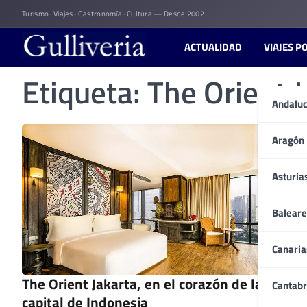
Skip
Turismo · Viajes · Gastronomía · Cultura — Desde 2002
to
content
ACTUALIDAD
VIAJES P
Etiqueta:
The Orient J
Andaluc
Aragón
Asturia
Baleare
Canaria
The Orient Jakarta, en el corazón de la
Cantabr
capital de Indonesia