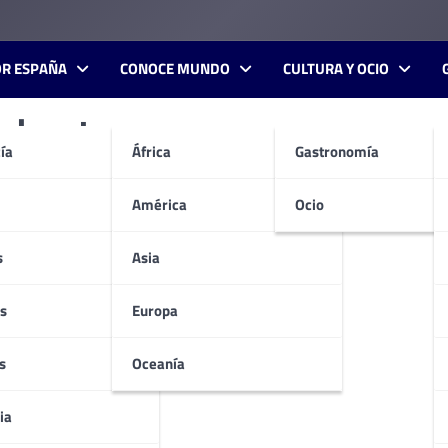
OR ESPAÑA
CONOCE MUNDO
CULTURA Y OCIO
akarta
ía
África
Gastronomía
América
Ocio
s
Asia
s
Europa
s
Oceanía
ia