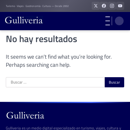
Skip
Turismo · Viajes · Gastronomía · Cultura — Desde 2002
to
content
No hay resultados
It seems we can’t find what you’re looking for.
Perhaps searching can help.
Buscar:
Gulliveria es un medio digital especializado en turismo, viajes, cultura y