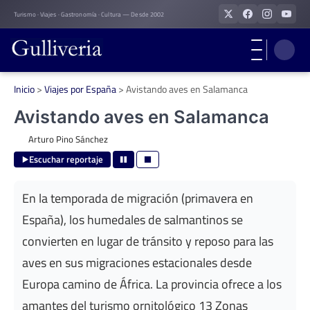
Skip
Turismo · Viajes · Gastronomía · Cultura — Desde 2002
to
content
Inicio
>
Viajes por España
>
Avistando aves en Salamanca
Avistando aves en Salamanca
Arturo Pino Sánchez
Escuchar reportaje
En la temporada de migración (primavera en
España), los humedales de salmantinos se
convierten en lugar de tránsito y reposo para las
aves en sus migraciones estacionales desde
Europa camino de África. La provincia ofrece a los
amantes del turismo ornitológico 13 Zonas