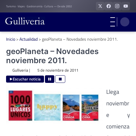
Skip
Turismo · Viajes · Gastronomía · Cultura — Desde 2002
to
content
Inicio
>
Actualidad
>
geoPlaneta – Novedades noviembre 2011.
geoPlaneta – Novedades
noviembre 2011.
Gulliveria
|
5 de noviembre de 2011
Escuchar noticia
Llega
noviembr
e y
comienza