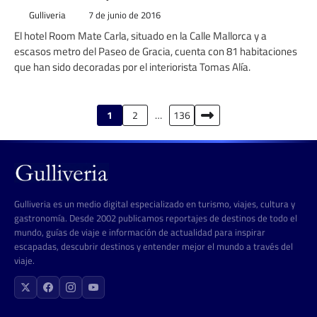
Gulliveria
7 de junio de 2016
El hotel Room Mate Carla, situado en la Calle Mallorca y a
escasos metro del Paseo de Gracia, cuenta con 81 habitaciones
que han sido decoradas por el interiorista Tomas Alía.
Paginación
1
2
…
136
de
entradas
Gulliveria es un medio digital especializado en turismo, viajes, cultura y
gastronomía. Desde 2002 publicamos reportajes de destinos de todo el
mundo, guías de viaje e información de actualidad para inspirar
escapadas, descubrir destinos y entender mejor el mundo a través del
viaje.