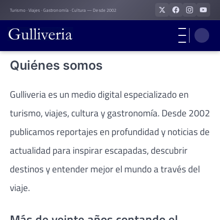
Skip
Turismo · Viajes · Gastronomía · Cultura — Desde 2002
to
content
Quiénes somos
Gulliveria es un medio digital especializado en
turismo, viajes, cultura y gastronomía. Desde 2002
publicamos reportajes en profundidad y noticias de
actualidad para inspirar escapadas, descubrir
destinos y entender mejor el mundo a través del
viaje.
Más de veinte años contando el