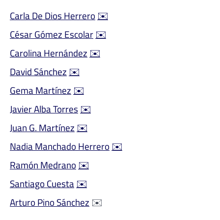
Carla De Dios Herrero
✉️
César Gómez Escolar
✉️
Carolina Hernández
✉️
David Sánchez
✉️
Gema Martínez
✉️
Javier Alba Torres
✉️
Juan G. Martínez
✉️
Nadia Manchado Herrero
✉️
Ramón Medrano
✉️
Santiago Cuesta
✉️
Arturo Pino Sánchez
✉️