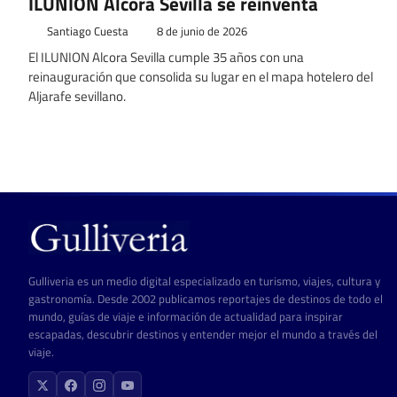
ILUNION Alcora Sevilla se reinventa
Santiago Cuesta
8 de junio de 2026
El ILUNION Alcora Sevilla cumple 35 años con una
reinauguración que consolida su lugar en el mapa hotelero del
Aljarafe sevillano.
Paginación
de
entradas
Gulliveria es un medio digital especializado en turismo, viajes, cultura y
gastronomía. Desde 2002 publicamos reportajes de destinos de todo el
mundo, guías de viaje e información de actualidad para inspirar
escapadas, descubrir destinos y entender mejor el mundo a través del
viaje.