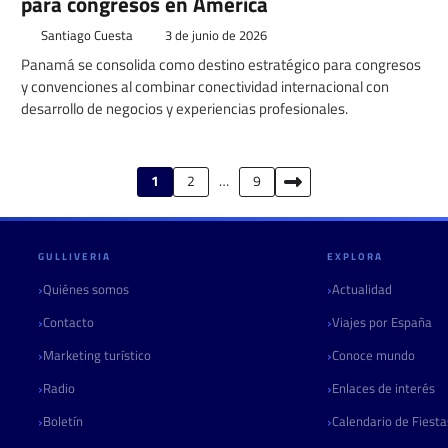
para congresos en América
Santiago Cuesta
3 de junio de 2026
Panamá se consolida como destino estratégico para congresos
y convenciones al combinar conectividad internacional con
desarrollo de negocios y experiencias profesionales.
1
2
…
9
GULLIVERIA
EXPLORA
Quiénes somos
Actualidad
Contacto
Viajes por España
Marketing turístico
Conoce mundo
Radio
Enlaces de interés
Boletín
Calendario de Fiest