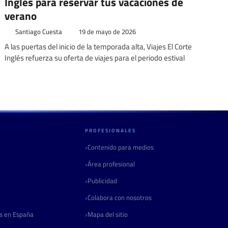
Inglés para reservar tus vacaciones de
verano
Santiago Cuesta
19 de mayo de 2026
A las puertas del inicio de la temporada alta, Viajes El Corte
Inglés refuerza su oferta de viajes para el periodo estival
PROFESIONALES
Contenido para medios
Área profesional
Publicidad
Colabora con nosotros
as en España
Mapa del sitio