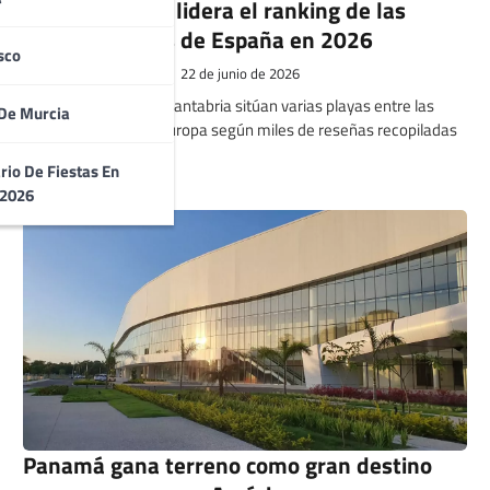
Platja de Muro lidera el ranking de las
mejores playas de España en 2026
sco
Santiago Cuesta
22 de junio de 2026
Baleares, Canarias y Cantabria sitúan varias playas entre las
De Murcia
mejor valoradas de Europa según miles de reseñas recopiladas
en Google Maps.
rio De Fiestas En
 2026
Panamá gana terreno como gran destino