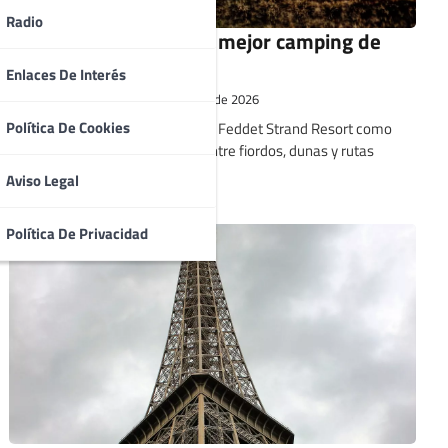
Radio
Feddet Strand Resort, mejor camping de
Dinamarca en 2026
Enlaces De Interés
Santiago Cuesta
17 de julio de 2026
Política De Cookies
Los ACSI Awards 2026 coronan a Feddet Strand Resort como
mejor camping de Dinamarca, entre fiordos, dunas y rutas
ciclistas.
Aviso Legal
Política De Privacidad