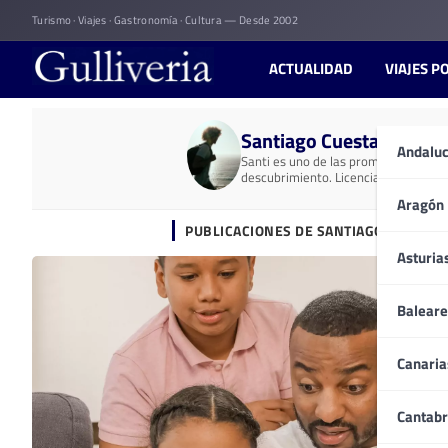
Skip
Turismo · Viajes · Gastronomía · Cultura — Desde 2002
to
content
ACTUALIDAD
VIAJES P
Santiago Cuesta
Andaluc
Santi es uno de las promesas del mun
descubrimiento. Licenciado en Comun
Aragón
PUBLICACIONES DE SANTIAGO CUESTA
Asturia
Baleare
Canaria
Cantabr