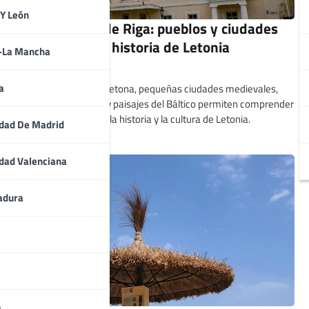
 Y León
Qué ver cerca de Riga: pueblos y ciudades
que explican la historia de Letonia
a-La Mancha
Santiago Cuesta
a
Más allá de la capital letona, pequeñas ciudades medievales,
balnearios históricos y paisajes del Báltico permiten comprender
una parte esencial de la historia y la cultura de Letonia.
dad De Madrid
dad Valenciana
adura
a