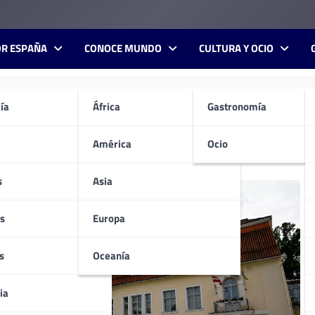
OR ESPAÑA
CONOCE MUNDO
CULTURA Y OCIO
ía
África
Gastronomía
do del turismo. Mochilero por naturaleza, su redacción sorprendió a los "jefes"
icación Audiovisual
América
Ocio
s
Asia
s
Europa
s
Oceanía
ia