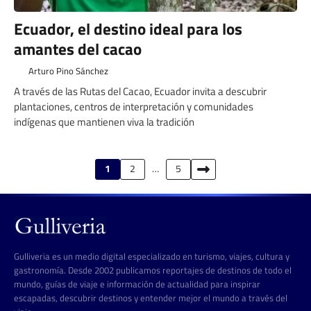
Ecuador, el destino ideal para los
amantes del cacao
Arturo Pino Sánchez
A través de las Rutas del Cacao, Ecuador invita a descubrir
plantaciones, centros de interpretación y comunidades
indígenas que mantienen viva la tradición
Paginación
1
2
…
5
de
entradas
Gulliveria es un medio digital especializado en turismo, viajes, cultura y
gastronomía. Desde 2002 publicamos reportajes de destinos de todo el
mundo, guías de viaje e información de actualidad para inspirar
escapadas, descubrir destinos y entender mejor el mundo a través del