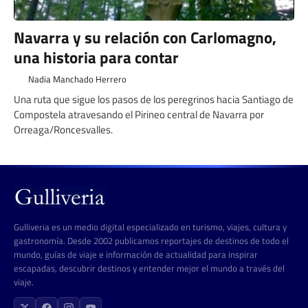
Navarra y su relación con Carlomagno,
una historia para contar
Nadia Manchado Herrero
Una ruta que sigue los pasos de los peregrinos hacia Santiago de
Compostela atravesando el Pirineo central de Navarra por
Orreaga/Roncesvalles.
Gulliveria es un medio digital especializado en turismo, viajes, cultura y
gastronomía. Desde 2002 publicamos reportajes de destinos de todo el
mundo, guías de viaje e información de actualidad para inspirar
escapadas, descubrir destinos y entender mejor el mundo a través del
viaje.