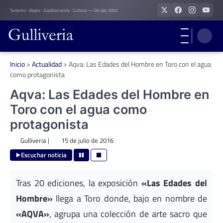
Skip
Turismo · Viajes · Gastronomía · Cultura — Desde 2002
to
content
Inicio
>
Actualidad
>
Aqva: Las Edades del Hombre en Toro con el agua
como protagonista
Aqva: Las Edades del Hombre en
Toro con el agua como
protagonista
Gulliveria
|
15 de julio de 2016
Escuchar noticia
Tras 20 ediciones, la exposición
«Las Edades del
Hombre»
llega a Toro donde, bajo en nombre de
«AQVA»
, agrupa una colección de arte sacro que