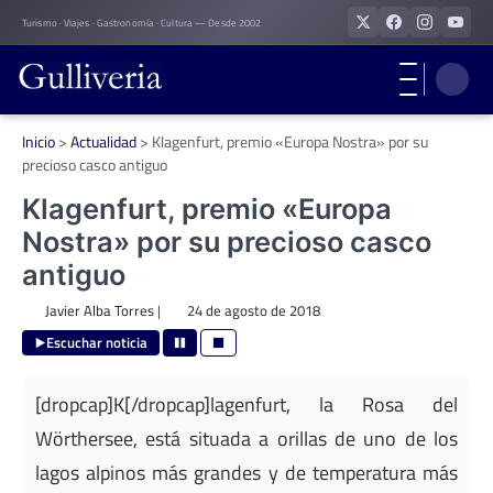
Skip
Turismo · Viajes · Gastronomía · Cultura — Desde 2002
to
content
Inicio
>
Actualidad
>
Klagenfurt, premio «Europa Nostra» por su
precioso casco antiguo
Klagenfurt, premio «Europa
Nostra» por su precioso casco
antiguo
Javier Alba Torres
|
24 de agosto de 2018
Escuchar noticia
[dropcap]K[/dropcap]lagenfurt, la Rosa del
Wörthersee, está situada a orillas de uno de los
lagos alpinos más grandes y de temperatura más