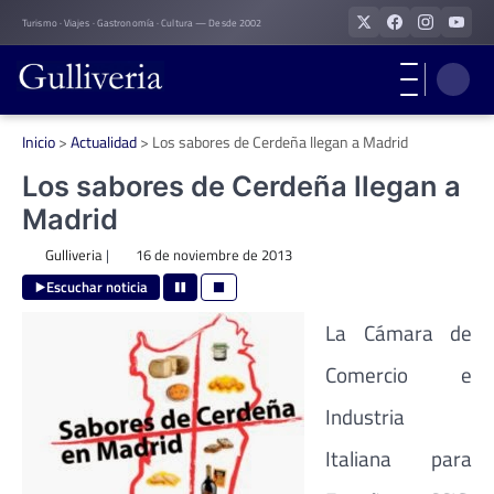
Skip
Turismo · Viajes · Gastronomía · Cultura — Desde 2002
to
content
Inicio
>
Actualidad
>
Los sabores de Cerdeña llegan a Madrid
Los sabores de Cerdeña llegan a
Madrid
Gulliveria
|
16 de noviembre de 2013
Escuchar noticia
La Cámara de
Comercio e
Industria
Italiana para