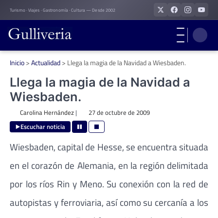
Skip
Turismo · Viajes · Gastronomía · Cultura — Desde 2002
to
content
Inicio
>
Actualidad
>
Llega la magia de la Navidad a Wiesbaden.
Llega la magia de la Navidad a
Wiesbaden.
Carolina Hernández
|
27 de octubre de 2009
Escuchar noticia
Wiesbaden, capital de Hesse, se encuentra situada
en el corazón de Alemania, en la región delimitada
por los ríos Rin y Meno. Su conexión con la red de
autopistas y ferroviaria, así como su cercanía a los