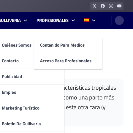
GULLIVERIA
PROFESIONALES
Quiénes Somos
Contenido Para Medios
Contacto
Acceso Para Profesionales
Publicidad
leza
, que combina las características tropicales
Empleo
 color, ideal para incluirlo como una parte más
ones que mejor representan esta otra cara (y
Marketing Turístico
Boletín De Gulliveria