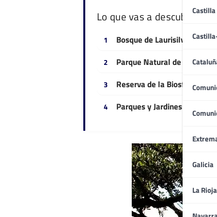
Castilla
Lo que vas a descubrir
Castill
Bosque de Laurisilva de Mad
Parque Natural de Madeira
Cataluñ
Reserva de la Biosfera – Sa
Comuni
Parques y Jardines: La natu
Comuni
Extrem
Galicia
La Rioja
Navarr