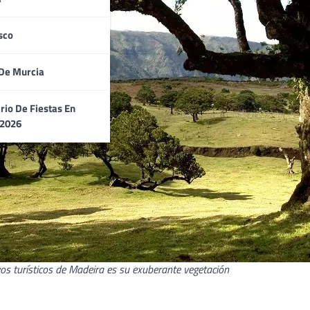
sco
De Murcia
rio De Fiestas En
 2026
os turísticos de Madeira es su exuberante vegetación