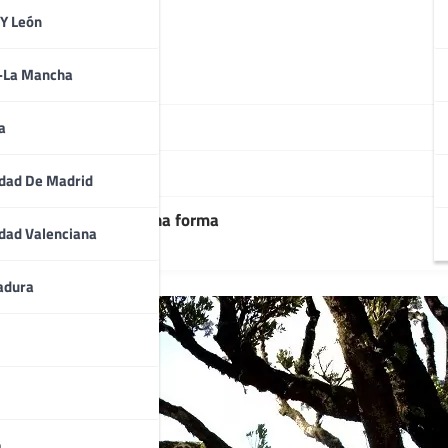
 Y León
a-La Mancha
eira
a
ntana
dad De Madrid
raleza de Madeira hecha forma
dad Valenciana
adura
a