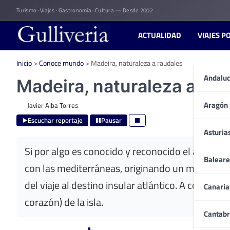
Skip
Turismo · Viajes · Gastronomía · Cultura — Desde 2002
to
content
ACTUALIDAD
VIAJES P
Inicio
>
Conoce mundo
>
Madeira, naturaleza a raudales
Andaluc
Madeira, naturaleza a rau
Aragón
Javier Alba Torres
Escuchar reportaje
Pausar
Asturia
Si por algo es conocido y reconocido el archipi
Baleare
con las mediterráneas, originando un mosaico veg
del viaje al destino insular atlántico. A contin
Canaria
corazón) de la isla.
Cantabr