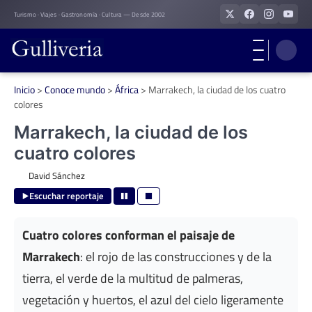
Skip
Turismo · Viajes · Gastronomía · Cultura — Desde 2002
to
content
Inicio
>
Conoce mundo
>
África
>
Marrakech, la ciudad de los cuatro
colores
Marrakech, la ciudad de los
cuatro colores
David Sánchez
Escuchar reportaje
Cuatro colores conforman el paisaje de
Marrakech
: el rojo de las construcciones y de la
tierra, el verde de la multitud de palmeras,
vegetación y huertos, el azul del cielo ligeramente