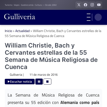
Skip
Turismo · Viajes · Gastronomía · Cultura — Desde 2002
to
content
Inicio
>
Actualidad
>
William Christie, Bach y Cervantes estrellas de la
55 Semana de Música Religiosa de Cuenca
William Christie, Bach y
Cervantes estrellas de la 55
Semana de Música Religiosa de
Cuenca
Gulliveria
|
11 de marzo de 2016
Escuchar noticia
La Semana de Música Religiosa de Cuenca
presenta su 55 edición con
Alemania como país