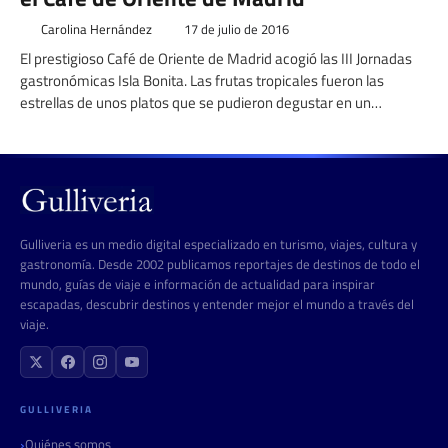
Carolina Hernández
17 de julio de 2016
El prestigioso Café de Oriente de Madrid acogió las III Jornadas
gastronómicas Isla Bonita. Las frutas tropicales fueron las
estrellas de unos platos que se pudieron degustar en un
espectacular plato diseñado por el chef del Café de Oriente,
Roberto Hierro.
Gulliveria es un medio digital especializado en turismo, viajes, cultura y
gastronomía. Desde 2002 publicamos reportajes de destinos de todo el
mundo, guías de viaje e información de actualidad para inspirar
escapadas, descubrir destinos y entender mejor el mundo a través del
viaje.
GULLIVERIA
Quiénes somos