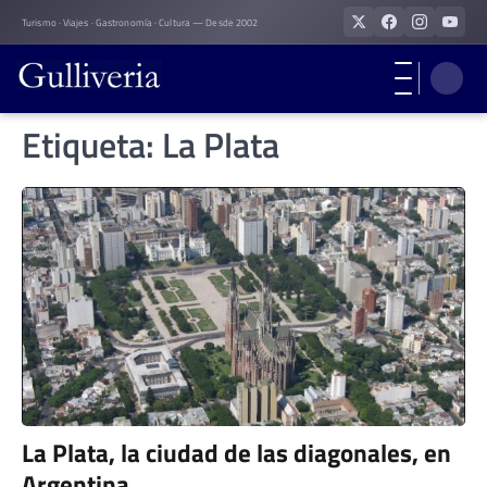
Skip
Turismo · Viajes · Gastronomía · Cultura — Desde 2002
to
content
Etiqueta:
La Plata
La Plata, la ciudad de las diagonales, en
Argentina