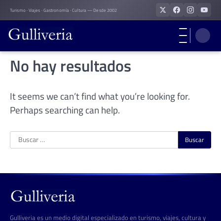
Skip
Turismo · Viajes · Gastronomía · Cultura — Desde 2002
to
content
No hay resultados
It seems we can’t find what you’re looking for.
Perhaps searching can help.
Buscar:
Gulliveria es un medio digital especializado en turismo, viajes, cultura y