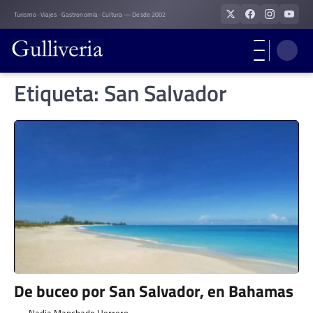
Skip
Turismo · Viajes · Gastronomía · Cultura — Desde 2002
to
content
Etiqueta:
San Salvador
De buceo por San Salvador, en Bahamas