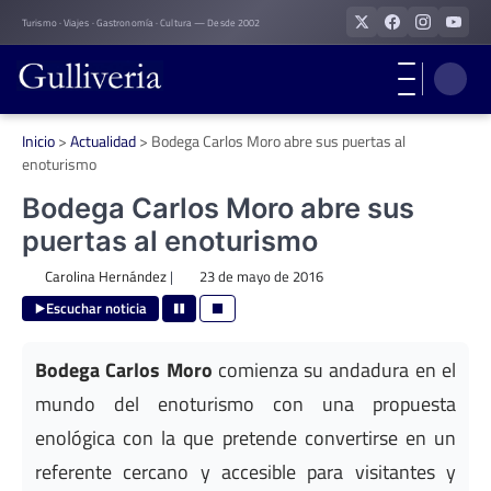
Skip
Turismo · Viajes · Gastronomía · Cultura — Desde 2002
to
content
Inicio
>
Actualidad
>
Bodega Carlos Moro abre sus puertas al
enoturismo
Bodega Carlos Moro abre sus
puertas al enoturismo
Carolina Hernández
|
23 de mayo de 2016
Escuchar noticia
Bodega Carlos Moro
comienza su andadura en el
mundo del enoturismo con una propuesta
enológica con la que pretende convertirse en un
referente cercano y accesible para visitantes y