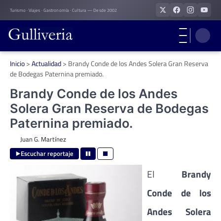
Skip
Turismo · Viajes · Gastronomía · Cultura — Desde 2002
to
content
Inicio
>
Actualidad
>
Brandy Conde de los Andes Solera Gran Reserva
de Bodegas Paternina premiado.
Brandy Conde de los Andes
Solera Gran Reserva de Bodegas
Paternina premiado.
Juan G. Martínez
Escuchar reportaje
El
Brandy
Conde de los
Andes Solera