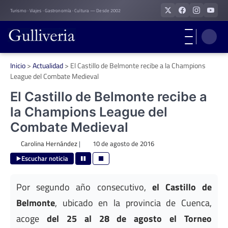
Skip
Turismo · Viajes · Gastronomía · Cultura — Desde 2002
to
content
Inicio
>
Actualidad
>
El Castillo de Belmonte recibe a la Champions
League del Combate Medieval
El Castillo de Belmonte recibe a
la Champions League del
Combate Medieval
Carolina Hernández
|
10 de agosto de 2016
Escuchar noticia
Por segundo año consecutivo,
el Castillo de
Belmonte
, ubicado en la provincia de Cuenca,
acoge
del 25 al 28 de agosto el Torneo