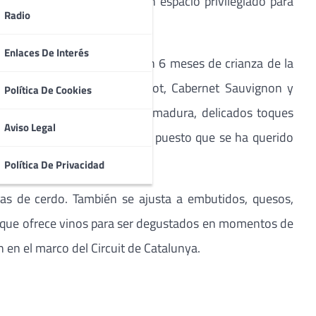
ipal del trazado; sin duda un espacio privilegiado para
Radio
Enlaces De Interés
con DO Penedès
, un tinto con 6 meses de crianza de la
 donde se encuentran Merlot, Cabernet Sauvignon y
Política De Cookies
z con aromas de fruta negra madura, delicados toques
Aviso Legal
lta fresco y afrutado en boca, puesto que se ha querido
Política De Privacidad
as de cerdo. También se ajusta a embutidos, quesos,
, que ofrece vinos para ser degustados en momentos de
en el marco del Circuit de Catalunya.