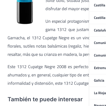
Suite Gold, situada justo enfrent
Castilla
disfrutar del mayor espectáculo de
Castill
Un especial protagonismo en el C
gama 1312 que justamente ahor
Cataluñ
Garnacha, el 1312 Cupatge Negre es un vino picota in
Comuni
florales, sutiles notas balsámicas (regaliz, hierbas a
resaltar, más que su crianza en madera, la personalidad 
Comuni
Este 1312 Cupatge Negre 2008 es perfecto tanto par
Extrem
ahumados y, en general, cualquier tipo de entrantes 
Galicia
informalidad y distensión, este 1312 Cupatge Negre 2
La Rioja
También te puede interesar
Navarr