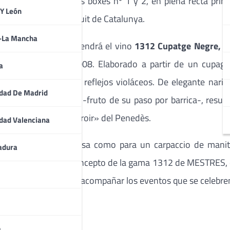
e del podium y de los boxes nº 1 y 2, en plena recta princ
 Y León
 velocidad en el Circuit de Catalunya.
a-La Mancha
ircuit de Catalunya tendrá el vino
1312 Cupatge Negre, 
a estrena añada 2008. Elaborado a partir de un cupage
a
tenso donde brillan reflejos violáceos. De elegante nari
dad De Madrid
romáticas) y ahumados -fruto de su paso por barrica-, resu
y el carácter del «terroir» del Penedès.
dad Valenciana
a un bacalao en salsa como para un carpaccio de manit
adura
fríos. En línea con el concepto de la gama 1312 de MESTRES
008
será idóneo
para acompañar los eventos que se celebren 
a