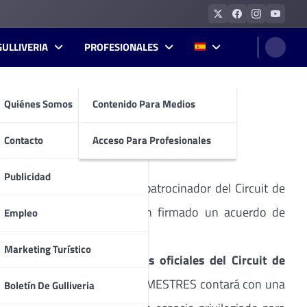
GULLIVERIA
PROFESIONALES
Quiénes Somos
Contenido Para Medios
CATALUNYA.
Contacto
Acceso Para Profesionales
Publicidad
a convertido en un nuevo patrocinador del Circuit de
erente de Cavas Mestres, han firmado un acuerdo de
Empleo
Marketing Turístico
partir de ahora en
productos oficiales del Circuit de
ublicidad del recinto. Además, MESTRES contará con una
Boletín De Gulliveria