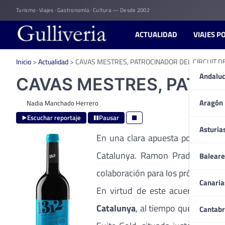
Skip
Turismo · Viajes · Gastronomía · Cultura — Desde 2002
to
content
ACTUALIDAD
VIAJES P
Inicio
>
Actualidad
>
CAVAS MESTRES, PATROCINADOR DEL CIRCUIT DE
Andaluc
CAVAS MESTRES, PATRO
Aragón
Nadia Manchado Herrero
Escuchar reportaje
Pausar
Asturia
En una clara apuesta por dar a
Catalunya. Ramon Praderas, Dir
Baleare
colaboración para los próximos ci
Canaria
En virtud de este acuerdo, los
Catalunya
, al tiempo que la ima
Cantabr