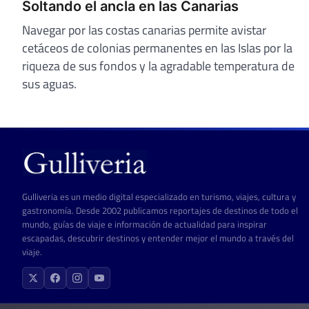
Soltando el ancla en las Canarias
Navegar por las costas canarias permite avistar
cetáceos de colonias permanentes en las Islas por la
riqueza de sus fondos y la agradable temperatura de
sus aguas.
Gulliveria es un medio digital especializado en turismo, viajes, cultura y
gastronomía. Desde 2002 publicamos reportajes de destinos de todo el
mundo, guías de viaje e información de actualidad para inspirar
escapadas, descubrir destinos y entender mejor el mundo a través del
viaje.