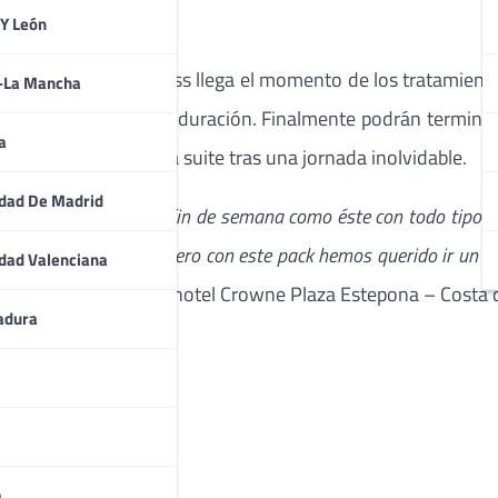
ilo y personalidad.
 Y León
Oriental Shangai Express llega el momento de los tratamient
a-La Mancha
eal de 80 minutos de duración. Finalmente podrán terminar 
a
mente descansar en la suite tras una jornada inolvidable.
dad De Madrid
richo, y pasar un fin de semana como éste con todo tipo de lu
os nuestros clientes, pero con este pack hemos querido ir un p
dad Valenciana
Ebrahim, director del hotel Crowne Plaza Estepona – Costa d
adura
 de 3.350€, e incluye:
perior
das Incluidas.
a