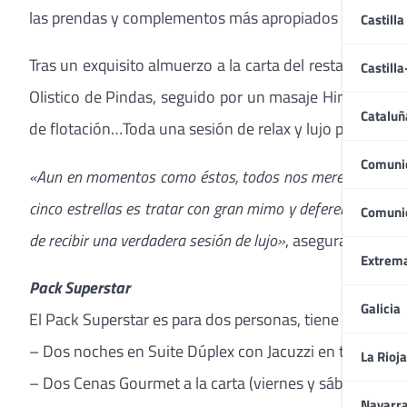
las prendas y complementos más apropiados para su est
Castilla
Tras un exquisito almuerzo a la carta del restaurante 
Castill
Olistico de Pindas, seguido por un masaje Hindú Cran
Cataluñ
de flotación…Toda una sesión de relax y lujo para final
Comuni
«Aun en momentos como éstos, todos nos merecemos un cap
cinco estrellas es tratar con gran mimo y deferencia a tod
Comuni
de recibir una verdadera sesión de lujo»
, asegura Rishad 
Extrem
Pack Superstar
Galicia
El Pack Superstar es para dos personas, tiene un precio
– Dos noches en Suite Dúplex con Jacuzzi en terraza su
La Rioja
– Dos Cenas Gourmet a la carta (viernes y sábado) Bebi
Navarr