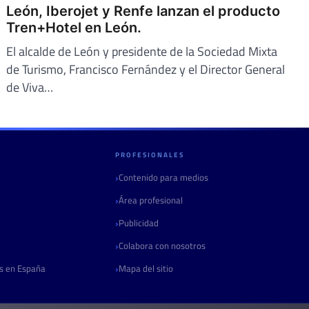
León, Iberojet y Renfe lanzan el producto
Tren+Hotel en León.
El alcalde de León y presidente de la Sociedad Mixta
de Turismo, Francisco Fernández y el Director General
de Viva…
PROFESIONALES
Contenido para medios
Área profesional
Publicidad
Colabora con nosotros
as en España
Mapa del sitio