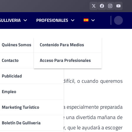
GULLIVERIA
PROFESIONALES
Quiénes Somos
Contenido Para Medios
osta del Sol.
Contacto
Acceso Para Profesionales
Publicidad
oltera, tras algún bache difícil, o cuando queremos
rstar, un auténtico lujo.
Empleo
 y una cena gourmet a la carta especialmente preparada
Marketing Turístico
omenajeada podrá disfrutar de una divertida mañana de
Boletín De Gulliveria
 un experto personal shopper, que le ayudará a escoger