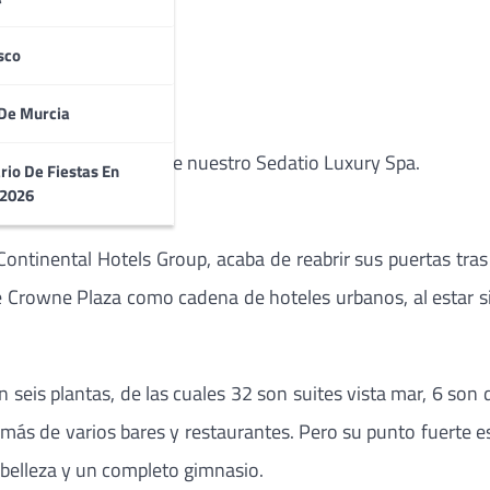
n (sábado y domingo)
sco
De Murcia
luidas
ada a la zona termal de nuestro Sedatio Luxury Spa.
rio De Fiestas En
 2026
Continental Hotels Group, acaba de reabrir sus puertas tras
 de Crowne Plaza como cadena de hoteles urbanos, al estar s
 seis plantas, de las cuales 32 son suites vista mar, 6 son
demás de varios bares y restaurantes. Pero su punto fuerte 
e belleza y un completo gimnasio.