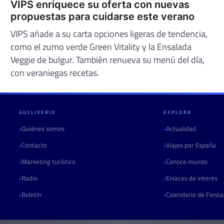
VIPS enriquece su oferta con nuevas
propuestas para cuidarse este verano
VIPS añade a su carta opciones ligeras de tendencia,
como el zumo verde Green Vitality y la Ensalada
Veggie de bulgur. También renueva su menú del día,
con veraniegas recetas.
GULLIVERIA
EXPLORA
Quiénes somos
Actualidad
Contacto
Viajes por España
Marketing turístico
Conoce mundo
Radio
Enlaces de interés
Boletín
Calendario de Fiest