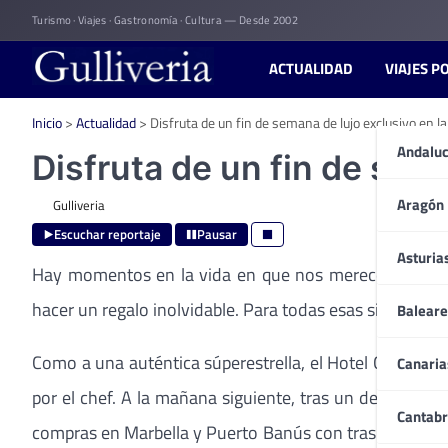
Skip
Turismo · Viajes · Gastronomía · Cultura — Desde 2002
to
content
ACTUALIDAD
VIAJES P
Inicio
>
Actualidad
>
Disfruta de un fin de semana de lujo exclusivo en la
Andaluc
Disfruta de un fin de sema
Aragón
Gulliveria
Escuchar reportaje
Pausar
Asturia
Hay momentos en la vida en que nos merecemos un bu
hacer un regalo inolvidable. Para todas esas situacion
Baleare
Como a una auténtica súperestrella, el Hotel Crowne P
Canaria
por el chef. A la mañana siguiente, tras un desayuno
Cantabr
compras en Marbella y Puerto Banús con traslados en c