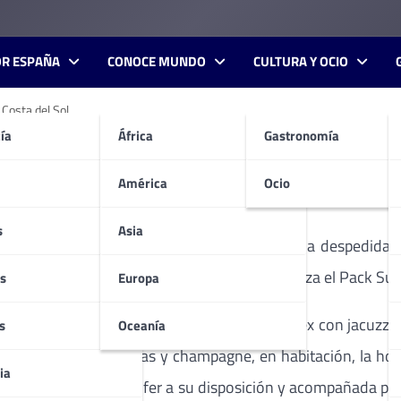
OR ESPAÑA
CONOCE MUNDO
CULTURA Y OCIO
 Costa del Sol.
ía
África
Gastronomía
na de lujo exclusivo en la C
América
Ocio
s
Asia
en homenaje: un cumpleaños especial, una despedida de s
es
Crowne Plaza Estepona – Costa del Sol
lanza el Pack Supe
s
Europa
laza recibirá a su huésped en una Suite Dúplex con jacuzzi
s
Oceanía
 muy especial con fresas y champagne, en habitación, la h
ia
oche de lujo con chofer a su disposición y acompañada por