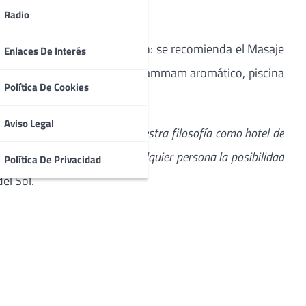
Radio
os corporales en la habitación: se recomienda el Masaje
Enlaces De Interés
el día en el spa del hotel: Hammam aromático, piscina
Política De Cookies
Aviso Legal
jos es algo inolvidable. Nuestra filosofía como hotel de
aso más allá, ofreciendo a cualquier persona la posibilidad
Política De Privacidad
el Sol.